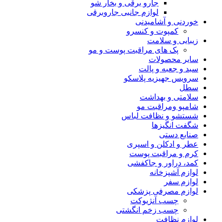
جارو برقی و بخار شو
لوازم جانبی جاروبرقی
خوردنی و آشامیدنی
کمپوت و کنسرو
زیبایی و سلامت
پک های مراقبت پوست و مو
سایر محصولات
سبد و جعبه و پالت
سرویس جهیزیه پلاسکو
سطل
سلامتی و بهداشت
شامپو ومراقبت مو
شستشو و نظافت لباس
شگفت انگیزها
صنایع دستی
عطر و ادکلن و اسپری
کرم و مراقبت پوست
کمد، دراور و جاکفشی
لوازم آشپزخانه
لوازم سفر
لوازم مصرفی پزشکی
چسب آنژیوکت
چسب زخم انگشتی
لوازم نظافت