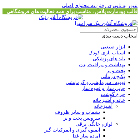
عبور به ناوبری
رفتن به محتوای اصلی
قالب وودمارت پلاس ، مناسب برای همه فعالیت های فروشگاهی
انتخاب دسته بندی
ابزار صنعتی
اسباب بازی کودک
باند های پزشکی
بهداشت و مراقبت بدن
پخت و پز
پکیج درمانی
تهویه ، سرمایشی و گرمایشی
چایی ساز و قهوه ساز
چرخ گوشت
خانه و آشپزخانه
آشپزخانه
بشقاب و سایر ظروف
سرویس پخت و پز
لوازم خانگی برقی
آبمیوه گیری و آبمرکبات گیر
آماده ساز غذا