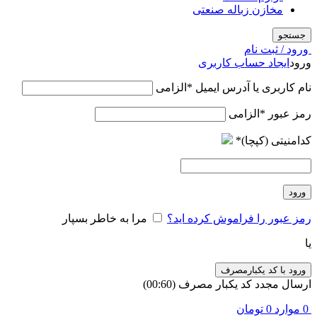
مخازن زباله صنعتی
جستجو
ورود / ثبت نام
ورود
ایجاد حساب کاربری
نام کاربری یا آدرس ایمیل
*
الزامی
رمز عبور
*
الزامی
کدامنیتی (کپچا)
*
ورود
رمز عبور را فراموش کرده اید؟
مرا به خاطر بسپار
یا
ورود با کد یکبارمصرف
ارسال مجدد کد یکبار مصرف
(00:
60
)
0
موارد
0
تومان