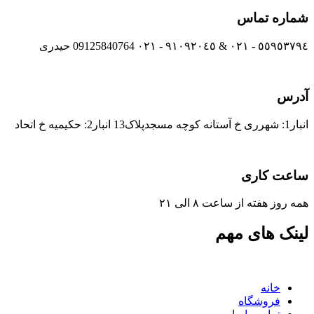
شماره تماس
٥٥٩٥٣٧٩٤ - ٠٢١ & ٩١٠٩٢٠٤٥ - ٠٢١ 09125840764 حیدری
آدرس
انبار1: شهرری خ آستانه کوچه مسجدپلاک13 انبار2: حکیمیه خ اتحاد
ساعت کاری
همه روز هفته از ساعت ٨ الی ۲۱
لینک های مهم
خانه
فروشگاه