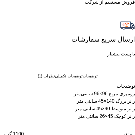
فروش مستقیم از شرکت
ارسال سریع سفارشات
با پست پیشتاز
توضیحات
توضیحات تکمیلی
نظرات (1)
توضیحات
رومیزی مربع 96×96 سانتی‌متر
رانر بزرگ 140×45 سانتی متر
رانر متوسط 90×45 سانتی متر
رانر کوچک 45×26 سانتی متر
وزن
1100 گرم