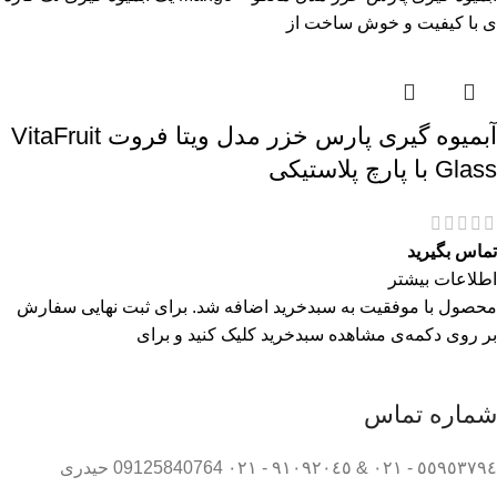
ی با کیفیت و خوش ساخت از
آبمیوه گیری پارس خزر مدل ویتا فروت VitaFruit
Glass با پارچ پلاستیکی
تماس بگیرید
اطلاعات بیشتر
محصول با موفقیت به سبدخرید اضافه شد. برای ثبت نهایی سفارش
بر روی دکمه‌ی مشاهده سبدخرید کلیک کنید و برای
شماره تماس
٥٥٩٥٣٧٩٤ - ٠٢١ & ٩١٠٩٢٠٤٥ - ٠٢١ 09125840764 حیدری